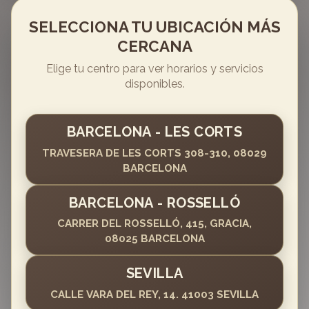
SELECCIONA TU UBICACIÓN MÁS
CERCANA
Elige tu centro para ver horarios y servicios
disponibles.
BARCELONA - LES CORTS
TRAVESERA DE LES CORTS 308-310, 08029
BARCELONA
BARCELONA - ROSSELLÓ
CARRER DEL ROSSELLÓ, 415, GRACIA,
08025 BARCELONA
SEVILLA
CALLE VARA DEL REY, 14. 41003 SEVILLA