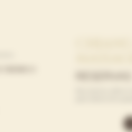
CHIANG
MASSAGE
celona.
ectrónico
RESERVAS
Para reservar, utilice e
parte inferior de la pant