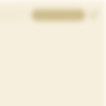
0
605 641 331
PIDE CITA
+34 934 581 844