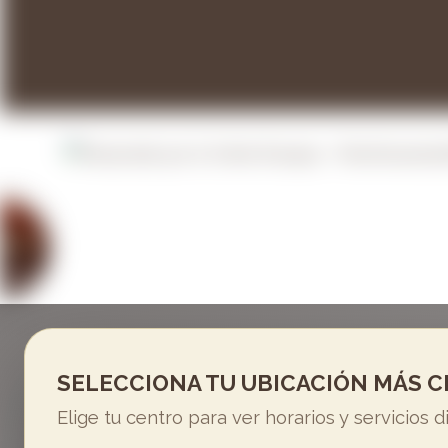
EGALAR
AR
ALES
TROS
SELECCIONA TU UBICACIÓN MÁS 
Elige tu centro para ver horarios y servicios d