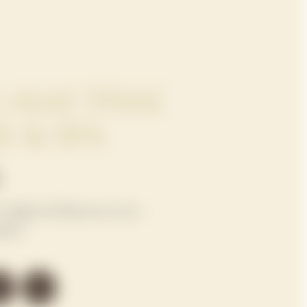
 MAI THAI
 & SPA
l widget de Reservas en la
alla.