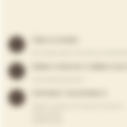
Ubicaciones
◈ Travesera de les Corts 308-310, 08029 Bar
Dirección de correo el
recepcion@chiangmaispa.es
Soporte telefónico
Puedes contactar con nosotros a través de:
+34 930 244 461
+34 666 104 166