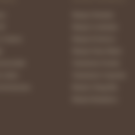
nes
Masajes Orientales
IP
Masajes Localizados
y Contacto
Masajes Exclusivos
l
Masajes Futura Mamá
e privacidad
Tratamientos Faciales
e cookies
Tratamientos Corporales
e devoluciones
Rituales Chiang Mai
Rituales Románticos