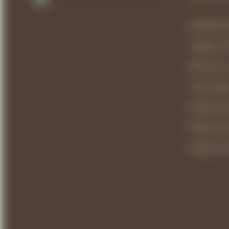
Instalacio
Tarjetas V
Reservas 
Aviso lega
Política d
Política d
Política d